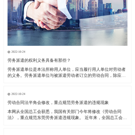
2022-10-24
劳务派遣的权利义务具备有那些？
劳务派遣单位是本法所称用人单位，应当履行用人单位对劳动者
的义务。劳务派遣单位与被派遣劳动者订立的劳动合同，除应当
载明本法第十七条规定的事项外，还应当载明被派遣劳动者的用
工单位以及派遣期限、工作岗位等情况。 权利义务主要体现在以
下三个方面： 1．劳务派遣单位要与被派遣劳动者订立书面劳动
2022-10-24
合同。
劳动合同法半角会修改，重点规范劳务派遣的违规现象
本网从全国总工会获悉，我国有关部门今年将修改《劳动合同
法》，重点规范东莞劳务派遣违规现象。 近年来，全国总工会通
过多种渠道力推修改《劳动合同法》中与劳务派遣相关的内容，
希望通过法律的约束，扭转日趋严重的违规使用劳务派遣现象，