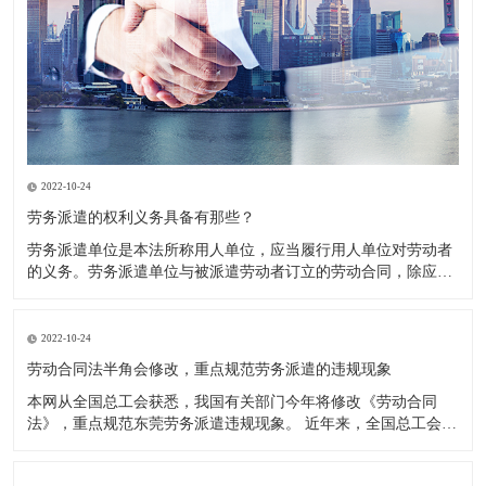
2022-10-24
劳务派遣的权利义务具备有那些？
劳务派遣单位是本法所称用人单位，应当履行用人单位对劳动者
的义务。劳务派遣单位与被派遣劳动者订立的劳动合同，除应当
载明本法第十七条规定的事项外，还应当载明被派遣劳动者的用
工单位以及派遣期限、工作岗位等情况。 权利义务主要体现在以
下三个方面： 1．劳务派遣单位要与被派遣劳动者订立书面劳动
2022-10-24
合同。
劳动合同法半角会修改，重点规范劳务派遣的违规现象
本网从全国总工会获悉，我国有关部门今年将修改《劳动合同
法》，重点规范东莞劳务派遣违规现象。 近年来，全国总工会通
过多种渠道力推修改《劳动合同法》中与劳务派遣相关的内容，
希望通过法律的约束，扭转日趋严重的违规使用劳务派遣现象，