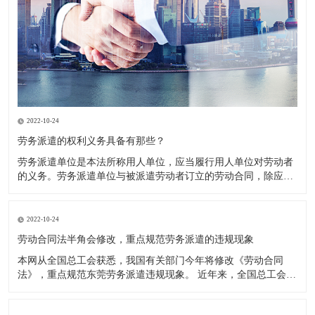
2022-10-24
劳务派遣的权利义务具备有那些？
劳务派遣单位是本法所称用人单位，应当履行用人单位对劳动者
的义务。劳务派遣单位与被派遣劳动者订立的劳动合同，除应当
载明本法第十七条规定的事项外，还应当载明被派遣劳动者的用
工单位以及派遣期限、工作岗位等情况。 权利义务主要体现在以
下三个方面： 1．劳务派遣单位要与被派遣劳动者订立书面劳动
2022-10-24
合同。
劳动合同法半角会修改，重点规范劳务派遣的违规现象
本网从全国总工会获悉，我国有关部门今年将修改《劳动合同
法》，重点规范东莞劳务派遣违规现象。 近年来，全国总工会通
过多种渠道力推修改《劳动合同法》中与劳务派遣相关的内容，
希望通过法律的约束，扭转日趋严重的违规使用劳务派遣现象，