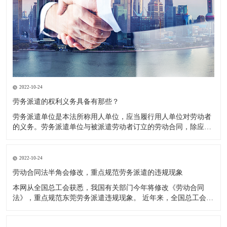
2022-10-24
劳务派遣的权利义务具备有那些？
劳务派遣单位是本法所称用人单位，应当履行用人单位对劳动者
的义务。劳务派遣单位与被派遣劳动者订立的劳动合同，除应当
载明本法第十七条规定的事项外，还应当载明被派遣劳动者的用
工单位以及派遣期限、工作岗位等情况。 权利义务主要体现在以
下三个方面： 1．劳务派遣单位要与被派遣劳动者订立书面劳动
2022-10-24
合同。
劳动合同法半角会修改，重点规范劳务派遣的违规现象
本网从全国总工会获悉，我国有关部门今年将修改《劳动合同
法》，重点规范东莞劳务派遣违规现象。 近年来，全国总工会通
过多种渠道力推修改《劳动合同法》中与劳务派遣相关的内容，
希望通过法律的约束，扭转日趋严重的违规使用劳务派遣现象，