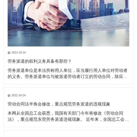
2022-10-24
劳务派遣的权利义务具备有那些？
劳务派遣单位是本法所称用人单位，应当履行用人单位对劳动者
的义务。劳务派遣单位与被派遣劳动者订立的劳动合同，除应当
载明本法第十七条规定的事项外，还应当载明被派遣劳动者的用
工单位以及派遣期限、工作岗位等情况。 权利义务主要体现在以
下三个方面： 1．劳务派遣单位要与被派遣劳动者订立书面劳动
2022-10-24
合同。
劳动合同法半角会修改，重点规范劳务派遣的违规现象
本网从全国总工会获悉，我国有关部门今年将修改《劳动合同
法》，重点规范东莞劳务派遣违规现象。 近年来，全国总工会通
过多种渠道力推修改《劳动合同法》中与劳务派遣相关的内容，
希望通过法律的约束，扭转日趋严重的违规使用劳务派遣现象，