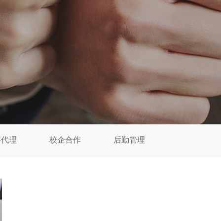
事代理
校企合作
后勤管理