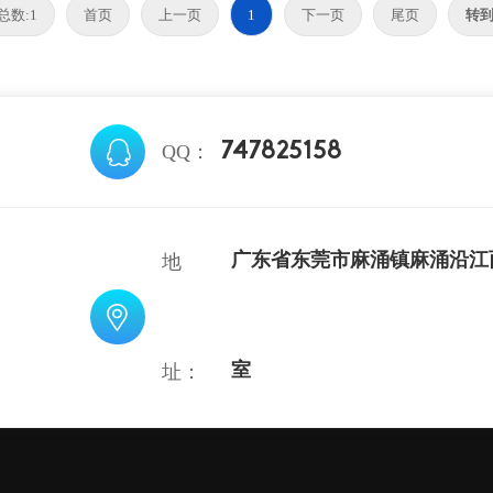
总数:1
首页
上一页
1
下一页
尾页
转
747825158
QQ：
地
广东省东莞市麻涌镇麻涌沿江西路
址：
室