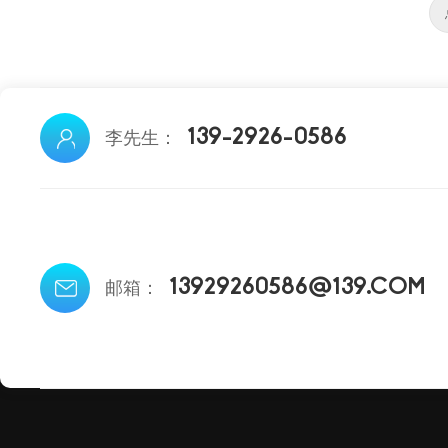
139-2926-0586
李先生：
13929260586@139.COM
邮箱：