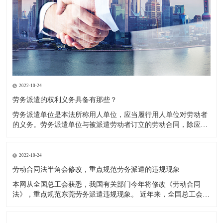
2022-10-24
劳务派遣的权利义务具备有那些？
劳务派遣单位是本法所称用人单位，应当履行用人单位对劳动者
的义务。劳务派遣单位与被派遣劳动者订立的劳动合同，除应当
载明本法第十七条规定的事项外，还应当载明被派遣劳动者的用
工单位以及派遣期限、工作岗位等情况。 权利义务主要体现在以
下三个方面： 1．劳务派遣单位要与被派遣劳动者订立书面劳动
2022-10-24
合同。
劳动合同法半角会修改，重点规范劳务派遣的违规现象
本网从全国总工会获悉，我国有关部门今年将修改《劳动合同
法》，重点规范东莞劳务派遣违规现象。 近年来，全国总工会通
过多种渠道力推修改《劳动合同法》中与劳务派遣相关的内容，
希望通过法律的约束，扭转日趋严重的违规使用劳务派遣现象，