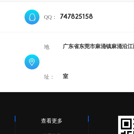
747825158
QQ：
地
广东省东莞市麻涌镇麻涌沿江西路
址：
室
查看更多