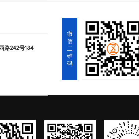
微
信
242号134
二
维
码